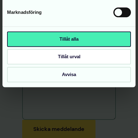
Namn
*
Marknadsföring
E-post
*
Tillåt alla
Tillåt urval
Telefon
Avvisa
Skriv ditt meddelande här…
*
Skicka meddelande