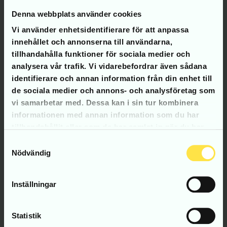
Skicka e-post:
Denna webbplats använder cookies
hej@bergochberg.se
Vi använder enhetsidentifierare för att anpassa
innehållet och annonserna till användarna,
Ring oss:
tillhandahålla funktioner för sociala medier och
analysera vår trafik. Vi vidarebefordrar även sådana
identifierare och annan information från din enhet till
0703-00 83 17
Emil Berg
de sociala medier och annons- och analysföretag som
vi samarbetar med. Dessa kan i sin tur kombinera
informationen med annan information som du har
tillhandahållit eller som de har samlat in när du har
0707-92 48 66
Jonas Berg
använt deras tjänster.
Samtyckesval
Nödvändig
Inställningar
Företagsnamn
*
Statistik