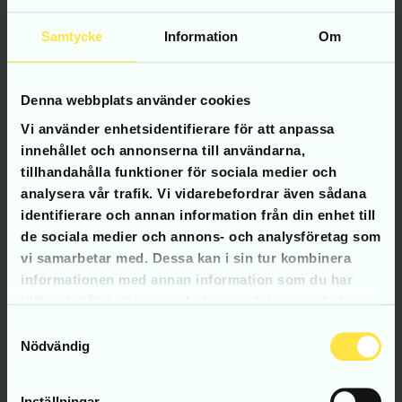
Vi hjälper dig med en ny logotyp eller en hel
Samtycke
Information
Om
visuell identitet. Vi är också en bra partner när
du behöver hjälp med grafisk produktion som
till exempel säljmaterial, kampanjmaterial eller
Denna webbplats använder cookies
produktkataloger.
Vi använder enhetsidentifierare för att anpassa
innehållet och annonserna till användarna,
tillhandahålla funktioner för sociala medier och
Kontakta oss för grafisk formgivning
analysera vår trafik. Vi vidarebefordrar även sådana
identifierare och annan information från din enhet till
de sociala medier och annons- och analysföretag som
Använd oss smart! Vi erbjuder:
vi samarbetar med. Dessa kan i sin tur kombinera
Enskilda uppdrag
Abonnemang
informationen med annan information som du har
tillhandahållit eller som de har samlat in när du har
Konsult
använt deras tjänster.
Samtyckesval
Nödvändig
Inställningar