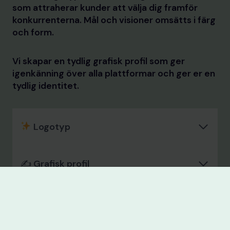
som attraherar kunder att välja dig framför
konkurrenterna. Mål och visioner omsätts i färg
och form.
Vi skapar en tydlig grafisk profil som ger
igenkänning över alla plattformar och ger er en
tydlig identitet.
Logotyp
✍️ Grafisk profil
Grafisk produktion