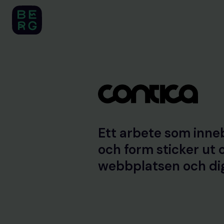
Skip
to
content
Ett arbete som inneb
och form sticker ut o
webbplatsen och dig