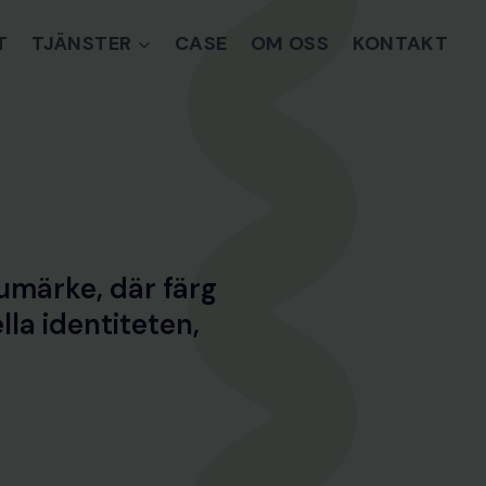
T
TJÄNSTER
CASE
OM OSS
KONTAKT
rumärke, där färg
lla identiteten,